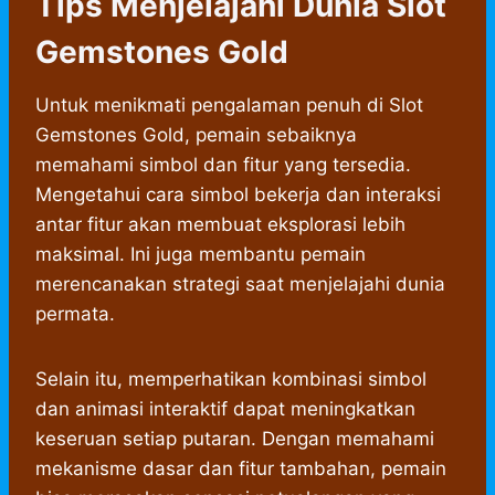
Tips Menjelajahi Dunia Slot
Gemstones Gold
Untuk menikmati pengalaman penuh di Slot
Gemstones Gold, pemain sebaiknya
memahami simbol dan fitur yang tersedia.
Mengetahui cara simbol bekerja dan interaksi
antar fitur akan membuat eksplorasi lebih
maksimal. Ini juga membantu pemain
merencanakan strategi saat menjelajahi dunia
permata.
Selain itu, memperhatikan kombinasi simbol
dan animasi interaktif dapat meningkatkan
keseruan setiap putaran. Dengan memahami
mekanisme dasar dan fitur tambahan, pemain