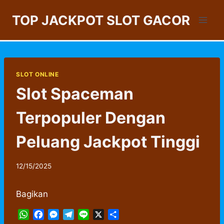
Skip
TOP JACKPOT SLOT GACOR
to
content
SLOT ONLINE
Slot Spaceman
Terpopuler Dengan
Peluang Jackpot Tinggi
12/15/2025
Bagikan
W
F
M
T
L
X
S