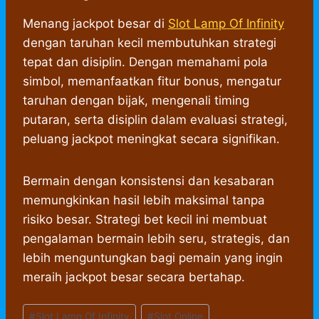
Menang jackpot besar di
Slot Lamp Of Infinity
dengan taruhan kecil membutuhkan strategi
tepat dan disiplin. Dengan memahami pola
simbol, memanfaatkan fitur bonus, mengatur
taruhan dengan bijak, mengenali timing
putaran, serta disiplin dalam evaluasi strategi,
peluang jackpot meningkat secara signifikan.
Bermain dengan konsistensi dan kesabaran
memungkinkan hasil lebih maksimal tanpa
risiko besar. Strategi bet kecil ini membuat
pengalaman bermain lebih seru, strategis, dan
lebih menguntungkan bagi pemain yang ingin
meraih jackpot besar secara bertahap.
Post
#
Slot Lamp Of Infinity
#
Slot Online