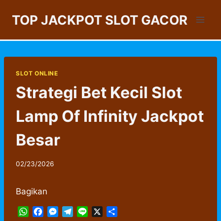
Skip
TOP JACKPOT SLOT GACOR
to
content
SLOT ONLINE
Strategi Bet Kecil Slot
Lamp Of Infinity Jackpot
Besar
02/23/2026
Bagikan
W
F
M
T
L
X
S