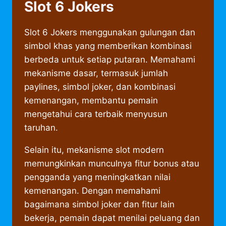
Slot 6 Jokers
Slot 6 Jokers menggunakan gulungan dan
simbol khas yang memberikan kombinasi
berbeda untuk setiap putaran. Memahami
mekanisme dasar, termasuk jumlah
paylines, simbol joker, dan kombinasi
kemenangan, membantu pemain
mengetahui cara terbaik menyusun
taruhan.
Selain itu, mekanisme slot modern
memungkinkan munculnya fitur bonus atau
pengganda yang meningkatkan nilai
kemenangan. Dengan memahami
bagaimana simbol joker dan fitur lain
bekerja, pemain dapat menilai peluang dan