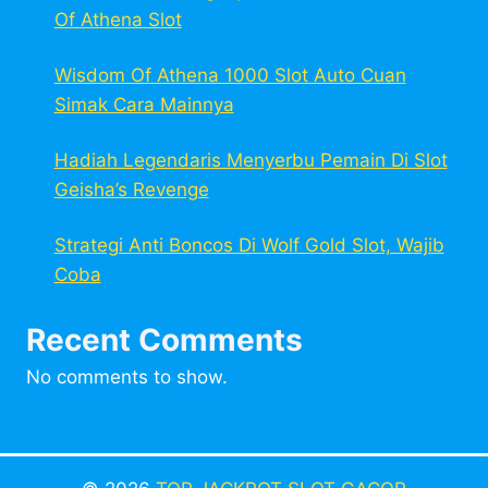
Of Athena Slot
Wisdom Of Athena 1000 Slot Auto Cuan
Simak Cara Mainnya
Hadiah Legendaris Menyerbu Pemain Di Slot
Geisha’s Revenge
Strategi Anti Boncos Di Wolf Gold Slot, Wajib
Coba
Recent Comments
No comments to show.