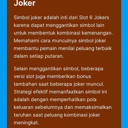
Joker
Simbol joker adalah inti dari Slot 6 Jokers
karena dapat menggantikan simbol lain
untuk membentuk kombinasi kemenangan.
Memahami cara munculnya simbol joker
membantu pemain menilai peluang terbaik
dalam setiap putaran.
Selain menggantikan simbol, beberapa
versi slot juga memberikan bonus
tambahan saat beberapa joker muncul.
Strategi efektif memanfaatkan simbol ini
adalah dengan memperhatikan pola
keluaran sebelumnya dan memaksimalkan
taruhan saat peluang kombinasi joker
meningkat.