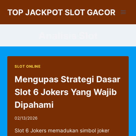
Skip
TOP JACKPOT SLOT GACOR
to
content
Analisis Slot
SLOT ONLINE
Mengupas Strategi Dasar
Slot 6 Jokers Yang Wajib
Dipahami
02/13/2026
Slot 6 Jokers memadukan simbol joker