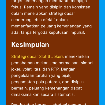
target kemenangan membantu menjaga
fokus. Pemain yang disiplin dan konsisten
dalam menerapkan strategi dasar
cenderung lebih efektif dalam
memanfaatkan peluang kemenangan yang
ada, tanpa tergoda keputusan impulsif.
Kesimpulan
Strategi dasar Slot 6 Jokers
menekankan
pemahaman mekanisme permainan, simbol
joker, volatilitas, dan RTP. Dengan
pengelolaan taruhan yang bijak,
pengamatan pola putaran, dan disiplin
bermain, peluang kemenangan dapat
dimaksimalkan secara sistematis.
Pendekatan berbasis strategi membuat