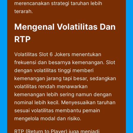
merencanakan strategi taruhan lebih
terarah.
Mengenal Volatilitas Dan
RTP
Volatilitas Slot 6 Jokers menentukan
frekuensi dan besarnya kemenangan. Slot
dengan volatilitas tinggi memberi
kemenangan jarang tapi besar, sedangkan
volatilitas rendah menawarkan
kemenangan lebih sering namun dengan
nominal lebih kecil. Menyesuaikan taruhan
sesuai volatilitas membantu pemain
mengelola modal dan risiko.
RTP (Return to Player) juga menjadi