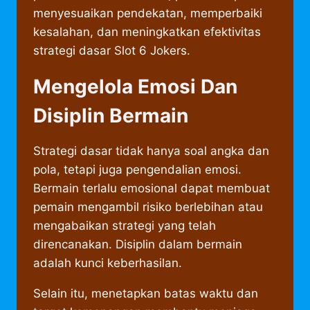
menyesuaikan pendekatan, memperbaiki
kesalahan, dan meningkatkan efektivitas
strategi dasar Slot 6 Jokers.
Mengelola Emosi Dan
Disiplin Bermain
Strategi dasar tidak hanya soal angka dan
pola, tetapi juga pengendalian emosi.
Bermain terlalu emosional dapat membuat
pemain mengambil risiko berlebihan atau
mengabaikan strategi yang telah
direncanakan. Disiplin dalam bermain
adalah kunci keberhasilan.
Selain itu, menetapkan batas waktu dan