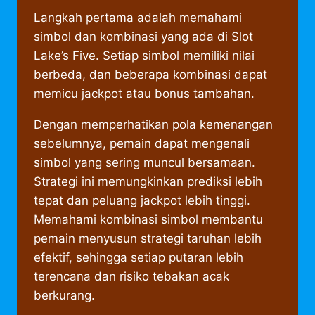
Langkah pertama adalah memahami
simbol dan kombinasi yang ada di Slot
Lake’s Five. Setiap simbol memiliki nilai
berbeda, dan beberapa kombinasi dapat
memicu jackpot atau bonus tambahan.
Dengan memperhatikan pola kemenangan
sebelumnya, pemain dapat mengenali
simbol yang sering muncul bersamaan.
Strategi ini memungkinkan prediksi lebih
tepat dan peluang jackpot lebih tinggi.
Memahami kombinasi simbol membantu
pemain menyusun strategi taruhan lebih
efektif, sehingga setiap putaran lebih
terencana dan risiko tebakan acak
berkurang.