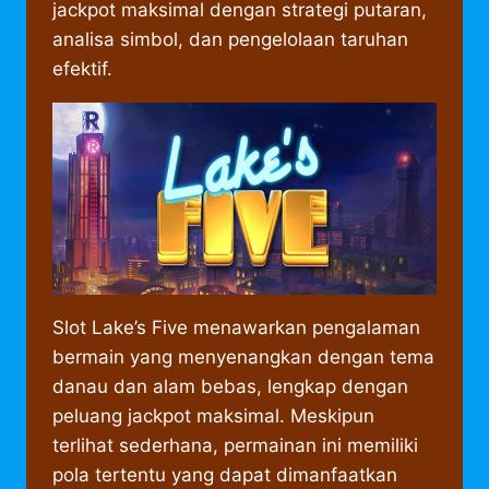
jackpot maksimal dengan strategi putaran,
analisa simbol, dan pengelolaan taruhan
efektif.
Slot Lake’s Five menawarkan pengalaman
bermain yang menyenangkan dengan tema
danau dan alam bebas, lengkap dengan
peluang jackpot maksimal. Meskipun
terlihat sederhana, permainan ini memiliki
pola tertentu yang dapat dimanfaatkan