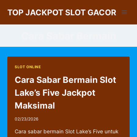
Skip
TOP JACKPOT SLOT GACOR
to
content
Cara Sabar Bermain
SLOT ONLINE
Cara Sabar Bermain Slot
Lake’s Five Jackpot
Maksimal
02/23/2026
Cara sabar bermain Slot Lake’s Five untuk