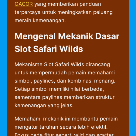
GACOR
yang memberikan panduan
terpercaya untuk meningkatkan peluang
meraih kemenangan.
Mengenal Mekanik Dasar
Slot Safari Wilds
Mekanisme Slot Safari Wilds dirancang
untuk mempermudah pemain memahami
simbol, paylines, dan kombinasi menang.
Setiap simbol memiliki nilai berbeda,
sementara paylines memberikan struktur
kemenangan yang jelas.
Memahami mekanik ini membantu pemain
mengatur taruhan secara lebih efektif.
Fokus pada fitur seperti wild dan scatter