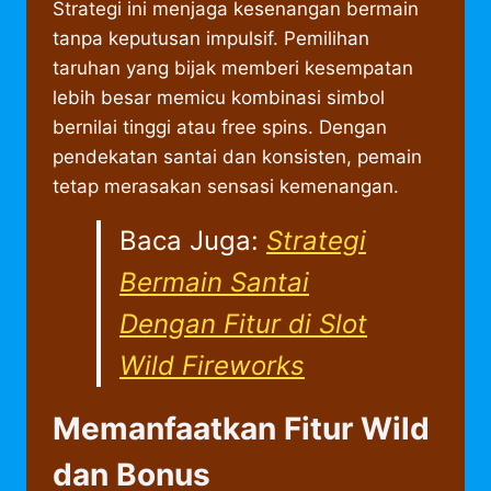
Strategi ini menjaga kesenangan bermain
tanpa keputusan impulsif. Pemilihan
taruhan yang bijak memberi kesempatan
lebih besar memicu kombinasi simbol
bernilai tinggi atau free spins. Dengan
pendekatan santai dan konsisten, pemain
tetap merasakan sensasi kemenangan.
Baca Juga:
Strategi
Bermain Santai
Dengan Fitur di Slot
Wild Fireworks
Memanfaatkan Fitur Wild
dan Bonus