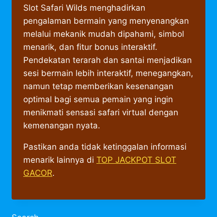
Slot Safari Wilds menghadirkan
pengalaman bermain yang menyenangkan
melalui mekanik mudah dipahami, simbol
menarik, dan fitur bonus interaktif.
Pendekatan terarah dan santai menjadikan
sesi bermain lebih interaktif, menegangkan,
namun tetap memberikan kesenangan
optimal bagi semua pemain yang ingin
menikmati sensasi safari virtual dengan
kemenangan nyata.
Pastikan anda tidak ketinggalan informasi
menarik lainnya di
TOP JACKPOT SLOT
GACOR
.