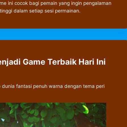
me ini cocok bagi pemain yang ingin pengalaman
inggi dalam setiap sesi permainan.
njadi Game Terbaik Hari Ini
dunia fantasi penuh warna dengan tema peri