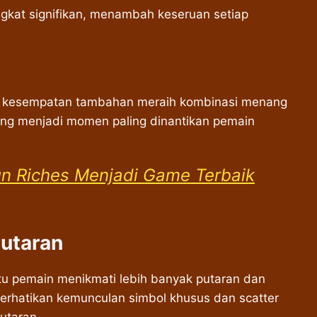
gkat signifikan, menambah keseruan setiap
ri kesempatan tambahan meraih kombinasi menang
ering menjadi momen paling dinantikan pemain
un Riches Menjadi Game Terbaik
utaran
u pemain menikmati lebih banyak putaran dan
rhatikan kemunculan simbol khusus dan scatter
utaran.