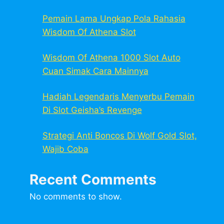
Pemain Lama Ungkap Pola Rahasia
Wisdom Of Athena Slot
Wisdom Of Athena 1000 Slot Auto
Cuan Simak Cara Mainnya
Hadiah Legendaris Menyerbu Pemain
Di Slot Geisha’s Revenge
Strategi Anti Boncos Di Wolf Gold Slot,
Wajib Coba
Recent Comments
No comments to show.