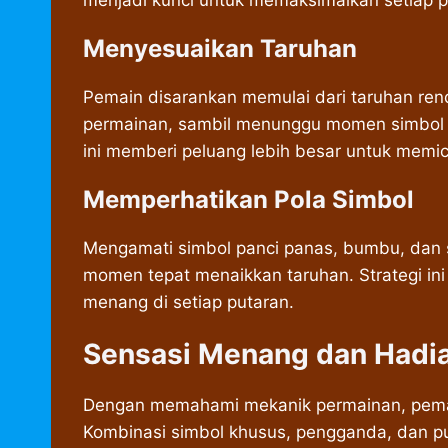
Menyesuaikan Taruhan
Pemain disarankan memulai dari taruhan re
permainan, sambil menunggu momen simbol s
ini memberi peluang lebih besar untuk memi
Memperhatikan Pola Simbol
Mengamati simbol panci panas, bumbu, dan
momen tepat menaikkan taruhan. Strategi 
menang di setiap putaran.
Sensasi Menang dan Hadi
Dengan memahami mekanik permainan, pemain
Kombinasi simbol khusus, pengganda, dan pu