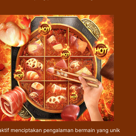
raktif menciptakan pengalaman bermain yang unik