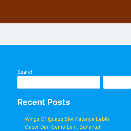
Search
Search
Recent Posts
Wings Of Iguazu Slot Katanya Lebih
Gacor Dari Game Lain, Benarkah