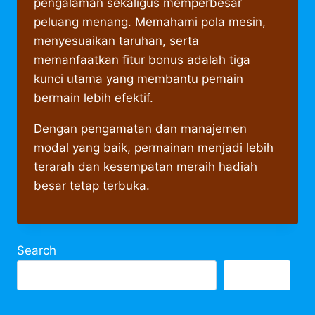
pengalaman sekaligus memperbesar
peluang menang. Memahami pola mesin,
menyesuaikan taruhan, serta
memanfaatkan fitur bonus adalah tiga
kunci utama yang membantu pemain
bermain lebih efektif.
Dengan pengamatan dan manajemen
modal yang baik, permainan menjadi lebih
terarah dan kesempatan meraih hadiah
besar tetap terbuka.
Search
Search