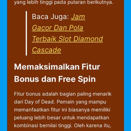
yang lebih tinggi pada putaran berikutnya.
Baca Juga:
Jam
Gacor Dan Pola
Terbaik Slot Diamond
Cascade
Memaksimalkan Fitur
Bonus dan Free Spin
Fitur bonus adalah bagian paling menarik
dari Day of Dead. Pemain yang mampu
memanfaatkan fitur ini biasanya memiliki
peluang lebih besar untuk mendapatkan
kombinasi bernilai tinggi. Oleh karena itu,