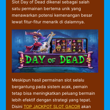
Slot Day of Dead dikenal sebagai salah
satu permainan bertema unik yang
menawarkan potensi kemenangan besar
lewat fitur-fitur menarik di dalamnya.
Meskipun hasil permainan slot selalu
bergantung pada sistem acak, pemain
tetap bisa meningkatkan peluang bermain
lebih efektif dengan strategi yang tepat.
Disini
TOP JACKPOT SLOT GACOR
akan