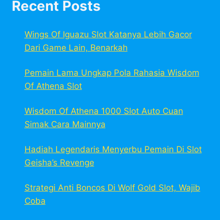
Recent Posts
Wings Of Iguazu Slot Katanya Lebih Gacor
Dari Game Lain, Benarkah
Pemain Lama Ungkap Pola Rahasia Wisdom
Of Athena Slot
Wisdom Of Athena 1000 Slot Auto Cuan
Simak Cara Mainnya
Hadiah Legendaris Menyerbu Pemain Di Slot
Geisha’s Revenge
Strategi Anti Boncos Di Wolf Gold Slot, Wajib
Coba