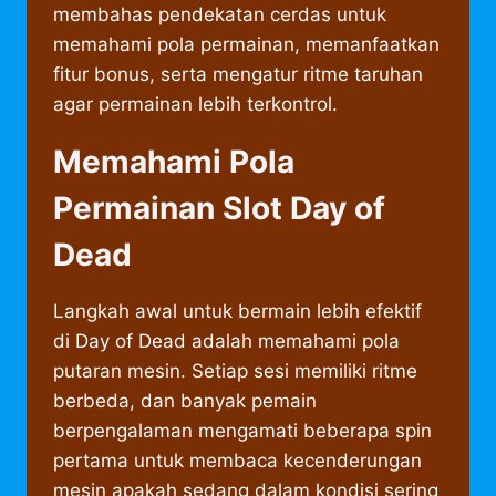
membahas pendekatan cerdas untuk
memahami pola permainan, memanfaatkan
fitur bonus, serta mengatur ritme taruhan
agar permainan lebih terkontrol.
Memahami Pola
Permainan Slot Day of
Dead
Langkah awal untuk bermain lebih efektif
di Day of Dead adalah memahami pola
putaran mesin. Setiap sesi memiliki ritme
berbeda, dan banyak pemain
berpengalaman mengamati beberapa spin
pertama untuk membaca kecenderungan
mesin apakah sedang dalam kondisi sering