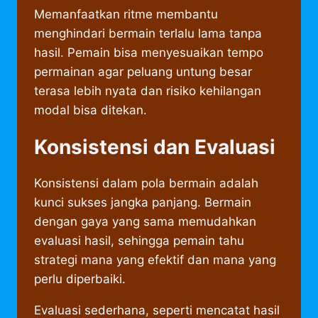
Memanfaatkan ritme membantu
menghindari bermain terlalu lama tanpa
hasil. Pemain bisa menyesuaikan tempo
permainan agar peluang untung besar
terasa lebih nyata dan risiko kehilangan
modal bisa ditekan.
Konsistensi dan Evaluasi
Konsistensi dalam pola bermain adalah
kunci sukses jangka panjang. Bermain
dengan gaya yang sama memudahkan
evaluasi hasil, sehingga pemain tahu
strategi mana yang efektif dan mana yang
perlu diperbaiki.
Evaluasi sederhana, seperti mencatat hasil