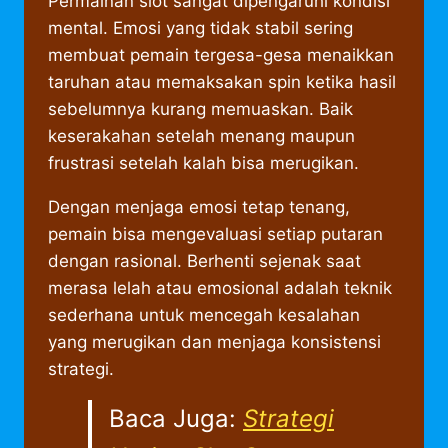
Permainan slot sangat dipengaruhi kondisi
mental. Emosi yang tidak stabil sering
membuat pemain tergesa-gesa menaikkan
taruhan atau memaksakan spin ketika hasil
sebelumnya kurang memuaskan. Baik
keserakahan setelah menang maupun
frustrasi setelah kalah bisa merugikan.
Dengan menjaga emosi tetap tenang,
pemain bisa mengevaluasi setiap putaran
dengan rasional. Berhenti sejenak saat
merasa lelah atau emosional adalah teknik
sederhana untuk mencegah kesalahan
yang merugikan dan menjaga konsistensi
strategi.
Baca Juga:
Strategi