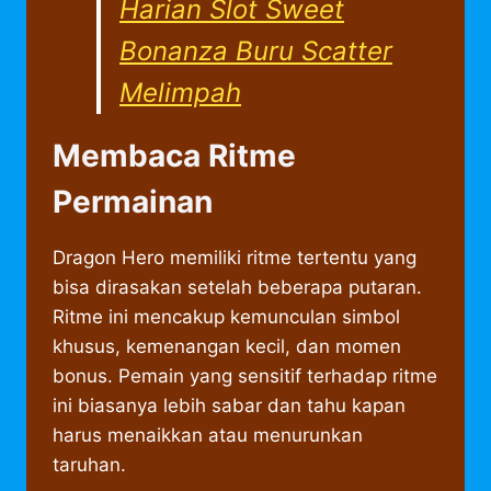
Harian Slot Sweet
Bonanza Buru Scatter
Melimpah
Membaca Ritme
Permainan
Dragon Hero memiliki ritme tertentu yang
bisa dirasakan setelah beberapa putaran.
Ritme ini mencakup kemunculan simbol
khusus, kemenangan kecil, dan momen
bonus. Pemain yang sensitif terhadap ritme
ini biasanya lebih sabar dan tahu kapan
harus menaikkan atau menurunkan
taruhan.