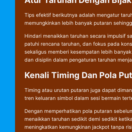
Tips efektif berikutnya adalah mengatur tar
memungkinkan lebih banyak putaran sehingg
Hindari menaikkan taruhan secara impulsif s
patuhi rencana taruhan, dan fokus pada kon
sekaligus memberi kesempatan lebih banyak
dan disiplin dalam pengaturan taruhan menja
Kenali Timing Dan Pola Pu
Timing atau urutan putaran juga dapat dim
tren keluaran simbol dalam sesi bermain tert
Dengan memperhatikan pola putaran sebelu
menaikkan taruhan sedikit demi sedikit ketika
meningkatkan kemungkinan jackpot tanpa ris