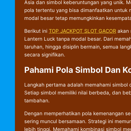
Asia dan simbol keberuntungan yang unik. Me
pola tertentu yang bisa dimanfaatkan untu
modal besar tetap memungkinkan kesempatan 
Berikut ini
TOP JACKPOT SLOT GACOR
akan m
Lantern Luck tanpa modal besar. Dari mema
taruhan, hingga disiplin bermain, semua la
secara signifikan.
Pahami Pola Simbol Dan K
Langkah pertama adalah memahami simbol da
Setiap simbol memiliki nilai berbeda, dan b
tambahan.
Dengan memperhatikan pola kemenangan seb
sering muncul bersamaan. Strategi ini memun
lebih tinggi. Memahami kombinasi simbol me