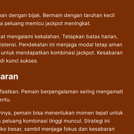
uhan dengan bijak. Bermain dengan taruhan kecil
a peluang memicu jackpot meningkat.
aat mengalami kekalahan. Tetapkan batas harian,
sistensi. Pendekatan ini menjaga modal tetap aman
 untuk mendapatkan kombinasi jackpot. Kesabaran
di kunci sukses.
taran
anfaatkan. Pemain berpengalaman sering mengamati
entu.
mnya, pemain bisa menentukan momen tepat untuk
 peluang kombinasi tinggi muncul. Strategi ini
iko besar, sambil menjaga fokus dan kesabaran