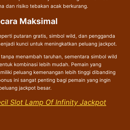
ana dan risiko tebakan acak berkurang.
ecara Maksimal
perti putaran gratis, simbol wild, dan pengganda
enjadi kunci untuk meningkatkan peluang jackpot.
 tanpa menambah taruhan, sementara simbol wild
entuk kombinasi lebih mudah. Pemain yang
iliki peluang kemenangan lebih tinggi dibanding
onus ini sangat penting bagi pemain yang ingin
eluang jackpot besar.
cil Slot Lamp Of Infinity Jackpot