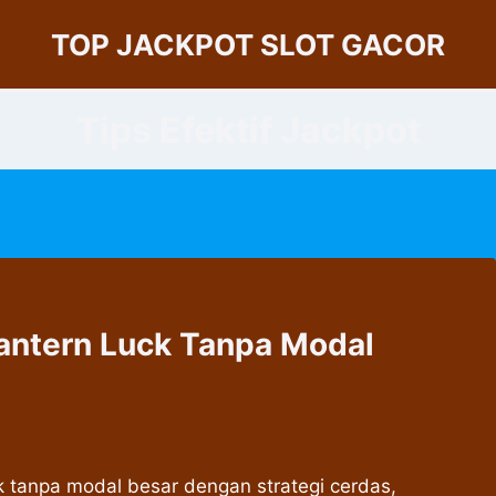
TOP JACKPOT SLOT GACOR
Tips Efektif Jackpot
 Lantern Luck Tanpa Modal
ck tanpa modal besar dengan strategi cerdas,