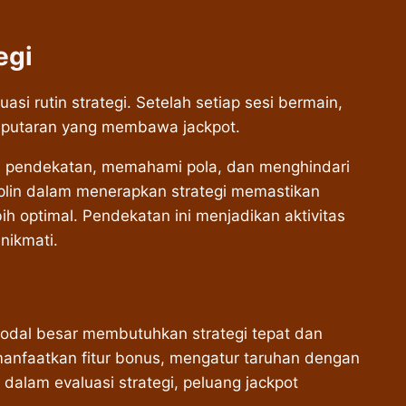
egi
uasi rutin strategi. Setelah setiap sesi bermain,
 putaran yang membawa jackpot.
n pendekatan, memahami pola, dan menghindari
iplin dalam menerapkan strategi memastikan
ih optimal. Pendekatan ini menjadikan aktivitas
nikmati.
odal besar membutuhkan strategi tepat dan
anfaatkan fitur bonus, mengatur taruhan dengan
n dalam evaluasi strategi, peluang jackpot