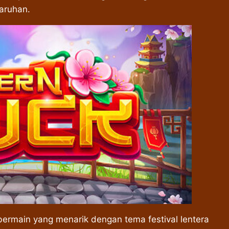
taruhan.
ermain yang menarik dengan tema festival lentera