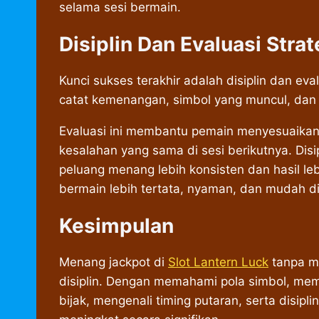
selama sesi bermain.
Disiplin Dan Evaluasi Strat
Kunci sukses terakhir adalah disiplin dan eval
catat kemenangan, simbol yang muncul, dan
Evaluasi ini membantu pemain menyesuaika
kesalahan yang sama di sesi berikutnya. Dis
peluang menang lebih konsisten dan hasil leb
bermain lebih tertata, nyaman, dan mudah di
Kesimpulan
Menang jackpot di
Slot Lantern Luck
tanpa m
disiplin. Dengan memahami pola simbol, mem
bijak, mengenali timing putaran, serta disipli